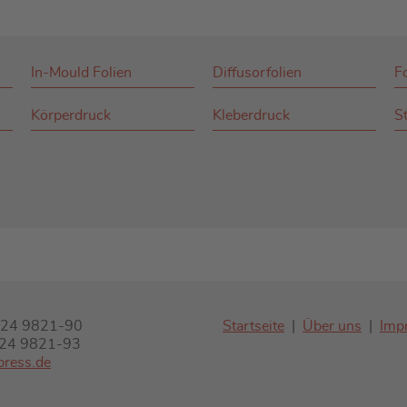
In-Mould Folien
Diffusorfolien
F
Körperdruck
Kleberdruck
St
7324 9821-90
Startseite
Über uns
Imp
7324 9821-93
press.de