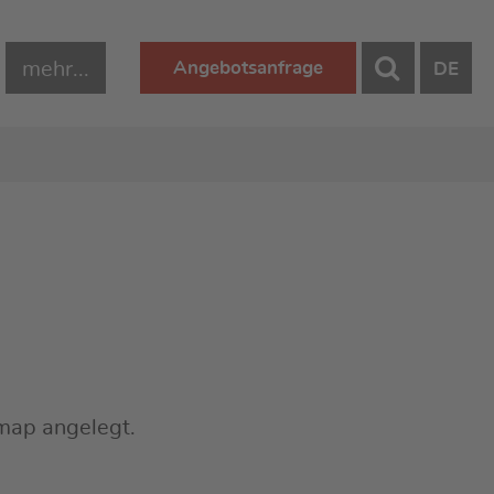
mehr...
Angebotsanfrage
DE
map angelegt.