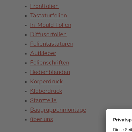
Frontfolien
Tastaturfolien
In-Mould Folien
Diffusorfolien
Folientastaturen
Aufkleber
Folienschriften
Bedienblenden
Körperdruck
Kleberdruck
Stanzteile
Baugruppenmontage
über uns