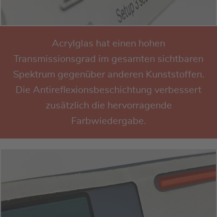
Acrylglas hat einen hohen
Transmissionsgrad im gesamten sichtbaren
Spektrum gegenüber anderen Kunststoffen.
Die Antireflexionsbeschichtung verbessert
zusätzlich die hervorragende
Farbwiedergabe.