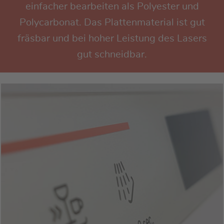
einfacher bearbeiten als Polyester und
Polycarbonat. Das Plattenmaterial ist gut
fräsbar und bei hoher Leistung des Lasers
gut schneidbar.