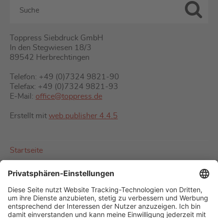
Toppress Siebdruck GmbH
In den Stegwiesen 18/3
89542 Herbrechtingen
Telefon: +49 (0)7324 9821-90
Telefax: +49 (0)7324 9821-93
E-Mail:
office@toppress.de
Erstellt mit
web.publisher 4.4.5
Startseite
Über uns
Impressum
Kontakt