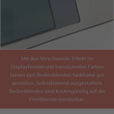
Mit den Verschwinde-Effekt im
Displayfenster und transluzenten Farben
lassen sich Bedienblenden funktional gut
gestalten. Selbstklebend ausgestattete
Bedienblenden sind kostengünstig auf die
Frontblende montierbar.