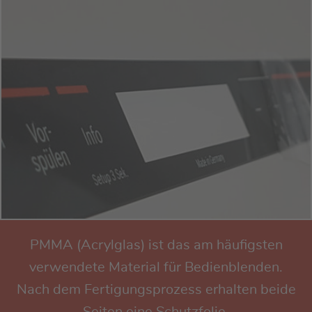
PMMA (Acrylglas) ist das am häufigsten
verwendete Material für Bedienblenden.
Nach dem Fertigungsprozess erhalten beide
Seiten eine Schutzfolie.