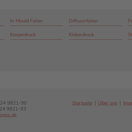
In-Mould Folien
Diffusorfolien
F
Körperdruck
Kleberdruck
St
7324 9821-90
Startseite
Über uns
Imp
7324 9821-93
press.de