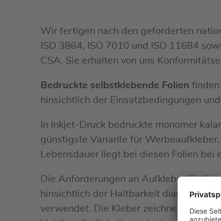
Wir fertigen nach den geforderten natio
ISO 3864, ISO 7010 und ISO 11684 sowi
CSA. Sie erhalten von uns Konformitäts
Bedruckte selbstklebende Folien
finden
hinsichtlich der Einsatzbedingungen und 
In Inkjet-Druck bedruckte monomer kaland
günstigste Variante für Werbeaufkleber,
Lebensdauer liegt bei diesen Folien bei 
Die Anforderungen an Aufkleber für den
hinsichtlich der Haltbarkeit diametral 
verwendet. Die Kleber zeichnen sich dur