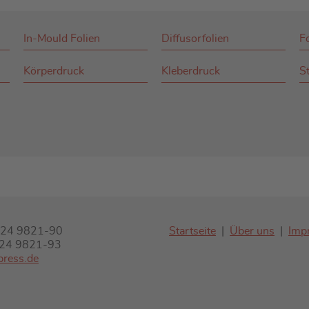
In-Mould Folien
Diffusorfolien
F
Körperdruck
Kleberdruck
St
7324 9821-90
Startseite
Über uns
Imp
7324 9821-93
press.de