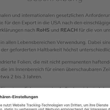
nalen und internationalen gesetzlichen Anforderun
e für den Export in die USA nach den einschläg
erklärungen nach
RoHS
und
REACH
für die von un
 in allen Lebensbereichen Verwendung. Dabei sin
der geforderten Haltbarkeit höchst unterschiedlic
rierte Folien, die mit nicht permanenten haftende
 die im Innenbereich für einen überschaubaren Ze
etwa 2 bis 3 Jahren.
 Einsatz an Fahrzeugen im Außenbereich sind den
entgegengesetzt. Hier werden gegossenen (cast) Fo
ch eine gute Chemikalienbeständigkeit, Scherfest