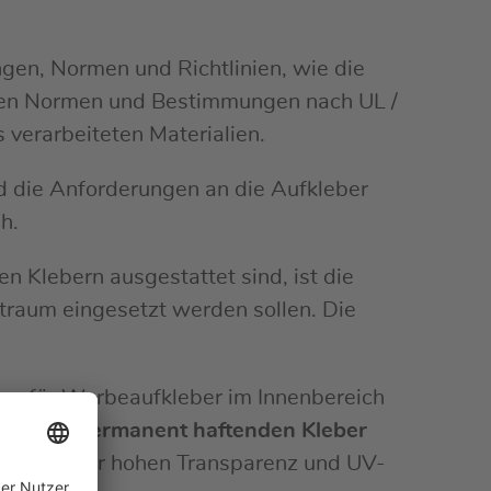
gen, Normen und Richtlinien, wie die
igen Normen und Bestimmungen nach UL /
s verarbeiteten Materialien.
d die Anforderungen an die Aufkleber
h.
n Klebern ausgestattet sind, ist die
itraum eingesetzt werden sollen. Die
en für Werbeaufkleber im Innenbereich
lien mit
permanent haftenden Kleber
igkeit, sehr hohen Transparenz und UV-