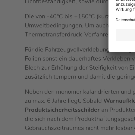
Lichtbeständigkeit, sowie durch eine ho
Die von -40°C bis +150°C (kurzfristig b
Umweltbedingungen. Um auch eine der Fo
Thermotransferdruck-Verfahren bedruckt.
Für die Fahrzeugvollverklebung benötigt
Folien sonst ein dauerhaftes Verkleben 
Blech zur Erhöhung der Steifigkeit von 
zusätzlich tempern und damit die geringe
Neben den monomer kalandrierten und geg
zu max. 6 Jahre liegt. Sobald
Warnaufkl
Produktsicherheitsschilder
an Produkte
die sich nach dem Produkthaftungsgese
Gebrauchszeitraumes nicht mehr lesbar o