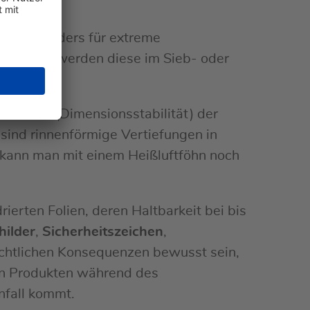
ich besonders für extreme
reichen, werden diese im Sieb- oder
llkräfte (Dimensionsstabilität) der
 sind rinnenförmige Vertiefungen in
n kann man mit einem Heißluftföhn noch
erten Folien, deren Haltbarkeit bei bis
hilder
,
Sicherheitszeichen
,
echtlichen Konsequenzen bewusst sein,
en Produkten während des
nfall kommt.