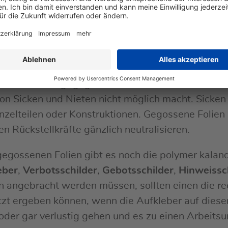
he Alterungsbeständigkeit aus.
is +200°C) temperaturbeständigen Kleber eignen s
lie angepasste Haltbarkeit der Bedruckung zu er
 Die Haltbarkeit liegt bei mindestens 10 Jahren.
 man unbedingt gegossene Folien, weil die Rückste
von Sicken und Nieten nicht möglich macht. Sicken
Einzelteilen oder Konstruktionen. Gegossene Folie
n Rückstellkräfte gänzlich neutralisieren.
ossenen Folien gibt es noch die polymer kalandri
eber
,
Verbotsschilder
,
Gebotsschilder
,
Hinweissc
n angebracht werden müssen, sollten einen die r
tzt ergeben können, wenn die Aufkleber auf dies
der gar verlustig gehen und es zu einen Arbeitsu